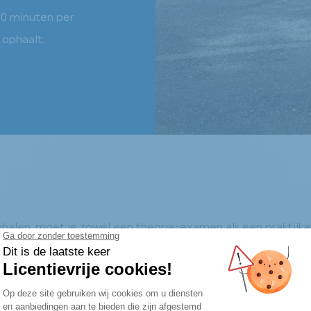
0 minuten per
 ophaalt.
ehalen, moet je zowel een theorie-examen als een praktij
ssen voor aan, zodat je beter beslagen ten ijs komt bij het
amen voor een brommobiel is gelijk aan het examen voor e