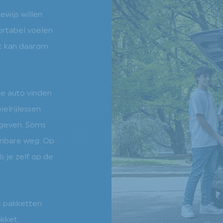
wijs willen
ortabel voelen
et kan daarom
re auto vinden
elrijlessen
egeven. Soms
penbare weg. Op
s je zelf op de
s pakketten
akket.