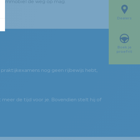
n brommobiel de weg op mag.
Dealers
Boek je
proefrit
r praktijkexamens nog geen rijbewijs hebt,
meer de tijd voor je. Bovendien stelt hij of