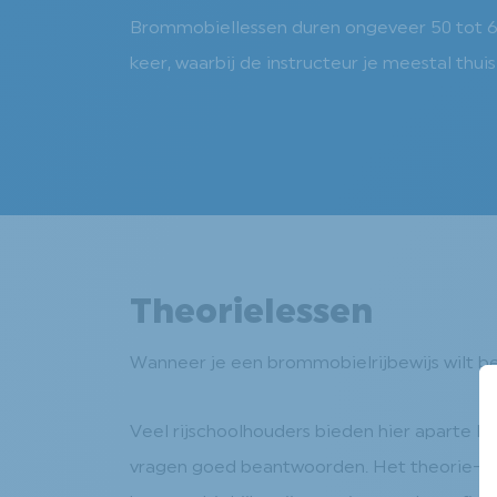
Brommobiellessen duren ongeveer 50 tot 6
keer, waarbij de instructeur je meestal thuis
Theorielessen
Wanneer je een brommobielrijbewijs wilt b
Veel rijschoolhouders bieden hier aparte le
vragen goed beantwoorden. Het theorie-ex