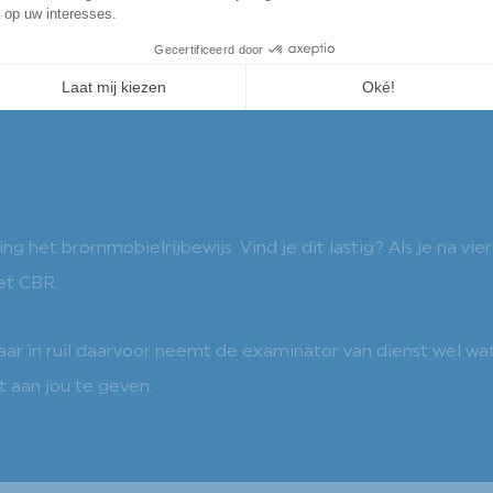
besturen, terwijl je met een bromfietsrijbewijs wel in ee
g het brommobielrijbewijs. Vind je dit lastig? Als je na vie
et CBR.
ar in ruil daarvoor neemt de examinator van dienst wel wat 
 aan jou te geven.