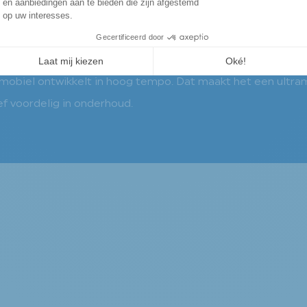
ktrische batterij voor minstens 50% uit recycleerbare mate
ig
mobiel ontwikkelt in hoog tempo. Dat maakt het een ultra
ief voordelig in onderhoud.