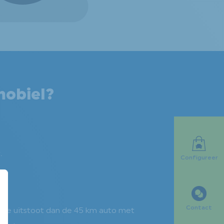
mobiel?
.
Configureer
Contact
ende uitstoot dan de 45 km auto met