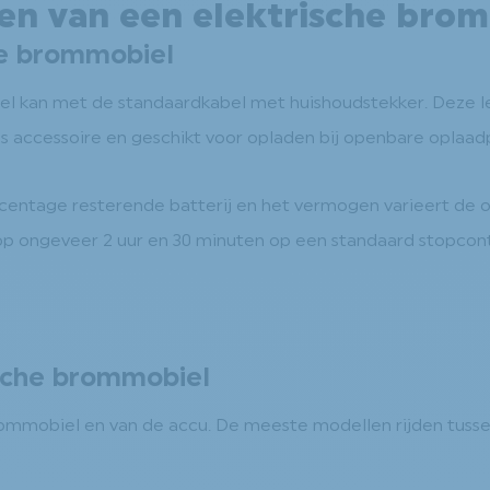
den van een elektrische bro
he brommobiel
l kan met de standaardkabel met huishoudstekker. Deze l
als accessoire en geschikt voor opladen bij openbare oplaad
ercentage resterende batterij en het vermogen varieert de o
p ongeveer 2 uur en 30 minuten op een standaard stopconta
ische brommobiel
rommobiel en van de accu. De meeste modellen rijden tusse