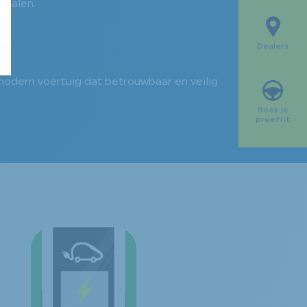
rialen.
Dealers
modern voertuig dat betrouwbaar en veilig
Boek je
proefrit