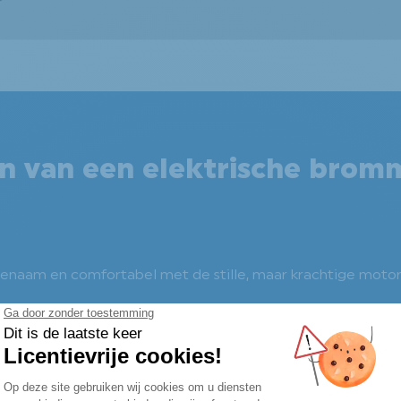
en van een elektrische brom
ngenaam en comfortabel met de stille, maar krachtige motor
isch voordeel: hij produceert tot de helft minder vervuil