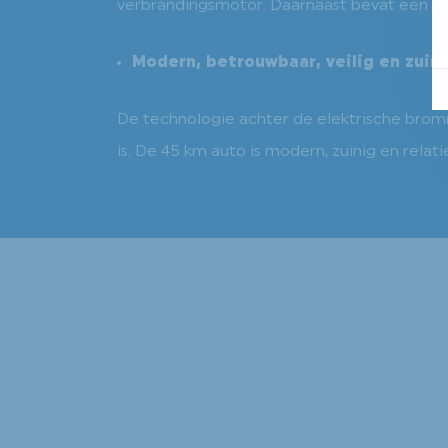
verbrandingsmotor. Daarnaast bevat een ele
Modern, betrouwbaar, veilig en zuin
De technologie achter de elektrische brom
is. De 45 km auto is modern, zuinig en relat