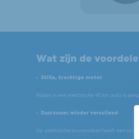
Wat zijn de voordel
Stille, krachtige motor
Rijden in een elektrische 45 km auto is aa
Duurzaam: minder vervuilend
De elektrische brommobiel heeft een ecolog