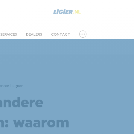
SERVICES
DEALERS
CONTACT
rken | Ligier
 andere
n: waarom