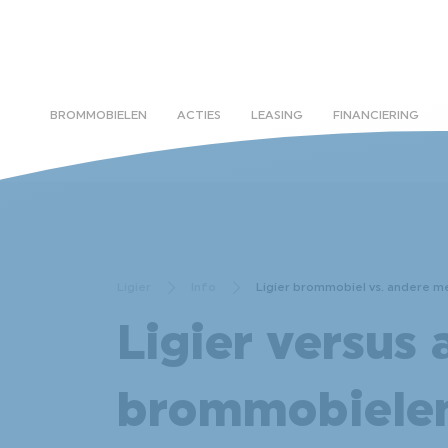
BROMMOBIELEN
ACTIES
LEASING
FINANCIERING
Ligier
Info
Ligier brommobiel vs. andere me
Ligier versus
brommobiele