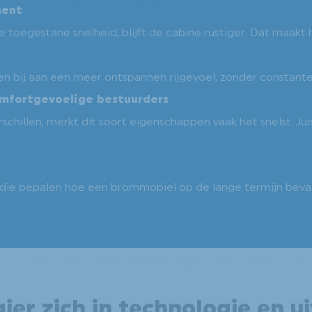
ment
de toegestane snelheid, blijft de cabine rustiger. Dat maakt
n bij aan een meer ontspannen rijgevoel, zonder constante pr
comfortgevoelige bestuurders
rschillen, merkt dit soort eigenschappen vaak het snelst. Ju
n die bepalen hoe een brommobiel op de lange termijn beval
ier zich in technologie en ui