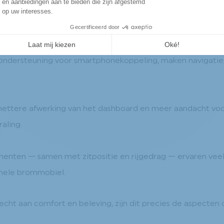
al bij parkeren en manoeuvreren in de stad. Het draagt dir
ndersteuning voor smartphonekoppeling, maken navigatie, 
ttere afwerking van het dashboard en meer aandacht voor d
aling.
nten — samen met zitpositie en rijgedrag — ervaren veel b
onele brommobiel.
cht aan comfort en beleving, zijn dit precies de aspecten d