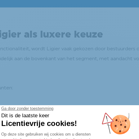
gier als luxere keuze
unctionaliteit, wordt Ligier vaak gekozen door bestuurders
delijk aan de bovenkant van het segment, met aandacht voo
unten:
 veel Ligier-modellen airconditioning. Dat zorgt voor een aa