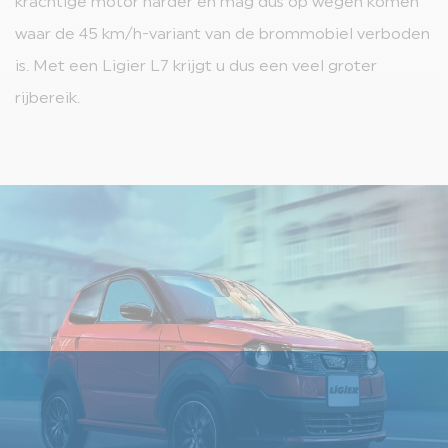
krachtige motor harder en mag dus op wegen komen
waar de 45 km/h-variant van de brommobiel verboden
DE L7-BROMMOBIEL
is. Met een Ligier L7 krijgt u dus een veel groter
VEELGESTELDE VRAGEN OVER BROMMOBIELEN
rijbereik.
WETGEVING OMTRENT BROMMOBIEL
LIGIER GROUP
CONTACT