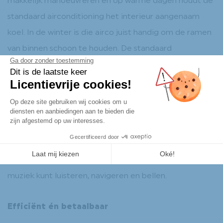
makkelijk manoeuvreren en op warme dagen houdt de
standaard airconditioning het interieur aangenaam
koel. In de winter is die airco juist handig om de ramen
van binnen schoon te houden. De standaard
ledverlichting zorgt ervoor dat u goed ver vooruit kunt
kijken in het donker en u tijdig wordt opgemerkt door
andere weggebruikers. Dat maakt het rijden in een
Ligier Myli of JS50 wel zo veilig. Het
infotainmentsysteem in de L7-versie is eveneens op
niveau: via een groot touchscreen en Apple Car Play
koppelt u snel uw iPhone waardoor u makkelijk en veilig
muziek kunt luisteren, navigeren en bellen.
Efficiënt én betaalbaar