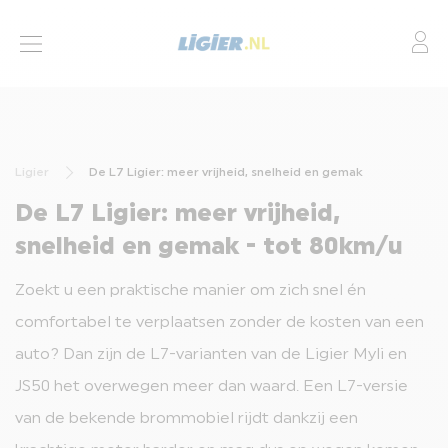
Mo
BROMMOBIELEN
ACTIES
Ligier
De L7 Ligier: meer vrijheid, snelheid en gemak
LEASING
De L7 Ligier: meer vrijheid,
FINANCIERING
snelheid en gemak - tot 80km/u
SERVICES
Zoekt u een praktische manier om zich snel én
DEALERS
comfortabel te verplaatsen zonder de kosten van een
auto? Dan zijn de L7-varianten van de Ligier Myli en
CONTACT
JS50 het overwegen meer dan waard. Een L7-versie
van de bekende brommobiel rijdt dankzij een
BROMMOBIEL AANPASSINGEN