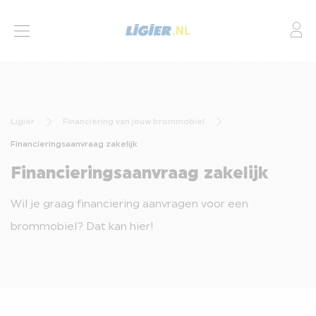
Mo
BROMMOBIELEN
ACTIES
Ligier
Financiering van jouw brommobiel
LEASING
Financieringsaanvraag zakelijk
FINANCIERING
Financieringsaanvraag zakelijk
SERVICES
Wil je graag financiering aanvragen voor een
DEALERS
brommobiel? Dat kan hier!
CONTACT
BROMMOBIEL AANPASSINGEN