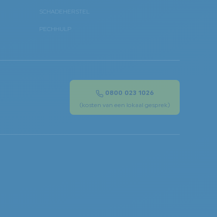
SCHADEHERSTEL
PECHHULP
0800 023 1026
(kosten van een lokaal gesprek)