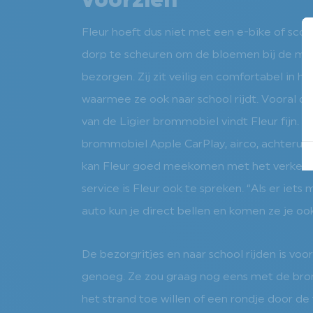
voorzien
Fleur hoeft dus niet met een e-bike of sco
dorp te scheuren om de bloemen bij de men
bezorgen. Zij zit veilig en comfortabel in 
waarmee ze ook naar school rijdt. Vooral de
van de Ligier brommobiel vindt Fleur fijn. Z
brommobiel Apple CarPlay, airco, achteruit
kan Fleur goed meekomen met het verkeer
service is Fleur ook te spreken. “Als er iets 
auto kun je direct bellen en komen ze je ook
De bezorgritjes en naar school rijden is voor
genoeg. Ze zou graag nog eens met de br
het strand toe willen of een rondje door de