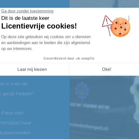
oter door het
sen thuis te
haar brommobiel
 specificaties
o heeft haar
rijcamera en
. Over de
mis is met de
 gelijk helpen”.
 Fleur niet
ommobiel naar
 tulpenvelden