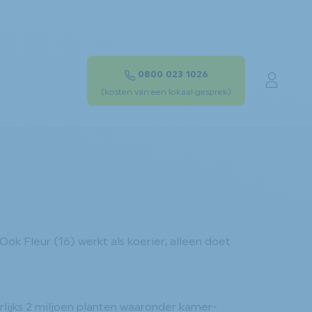
0800 023 1026
Mon c
(kosten van een lokaal gesprek)
ok Fleur (16) werkt als koerier, alleen doet
arlijks 2 miljoen planten waaronder kamer-