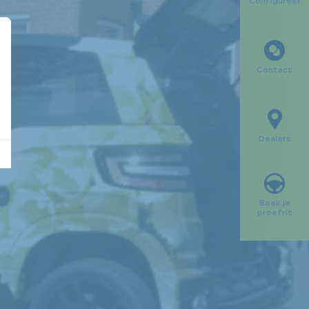
Configureer
Contact
Dealers
Boek je
proefrit