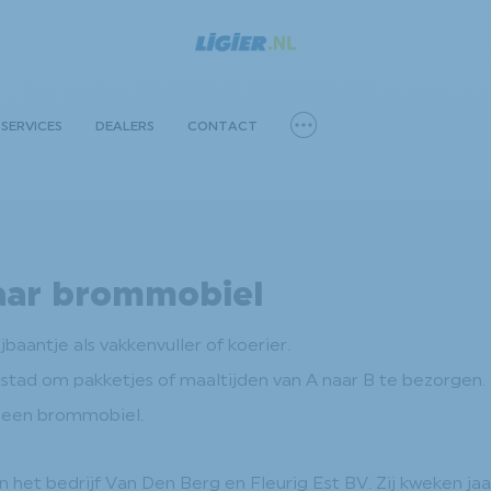
SERVICES
DEALERS
CONTACT
aar brommobiel
aantje als vakkenvuller of koerier.
stad om pakketjes of maaltijden van A naar B te bezorgen. O
n een brommobiel.
in het bedrijf Van Den Berg en Fleurig Est BV. Zij kweken ja