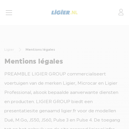
Mo
BROMMOBIELEN
ACTIES
Ligier
Mentions légales
LEASING
Mentions légales
FINANCIERING
PREAMBLE LIGIER GROUP commercialiseert
SERVICES
voertuigen van de merken Ligier, Microcar en Ligier
DEALERS
Professional, alsook bepaalde aanverwante diensten
en producten. LIGIER GROUP biedt een
CONTACT
presentatiesite genaamd ligier.fr voor de modellen
Dué, M.Go, JS50, JS60, Pulse 3 en Pulse 4. De toegang
BROMMOBIEL AANPASSINGEN