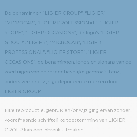
De benamingen “LIGIER GROUP”, “LIGIER”,
“MICROCAR”, “LIGIER PROFESSIONAL”, “LIGIER
STORE”, “LIGIER OCCASIONS”, de logo’s “LIGIER
GROUP”, “LIGIER”, “MICROCAR”, “LIGIER
PROFESSIONAL”, “LIGIER STORE”, “LIGIER
OCCASIONS”, de benamingen, logo’s en slogans van de
voertuigen van de respectievelijke gamma’s, tenzij
anders vermeld, zijn gedeponeerde merken door
LIGIER GROUP.
Elke reproductie, gebruik en/of wijziging ervan zonder
voorafgaande schriftelijke toestemming van LIGIER
GROUP kan een inbreuk uitmaken.