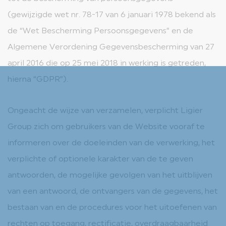
(gewijzigde wet nr. 78-17 van 6 januari 1978 bekend als
de “Wet Bescherming Persoonsgegevens” en de
Algemene Verordening Gegevensbescherming van 27
april 2016 die op 25 mei 2018 in werking is getreden,
hierna “GDPR”).
Ongeacht de wijze van verzamelen, verplicht Ligier
Group zich om gebruikers van de Website vooraf te
informeren over de doeleinden van de verwerking, het
verplichte of optionele karakter van de te geven
antwoorden, de mogelijke gevolgen van het uitblijven
van een antwoord, de ontvangers van de gegevens, het
bestaan van en de procedures voor het uitoefenen van
rechten op toegang, rectificatie, overdraagbaarheid