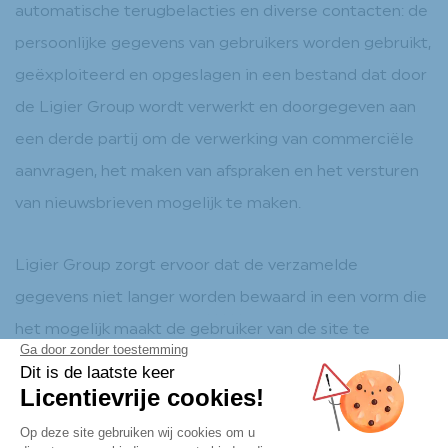
automatische terugbelacties en diverse contacten: de
persoonlijke gegevens van gebruikers worden gebruikt,
geëxploiteerd en opgeslagen in een bestand dat door
de Ligier Group wordt verwerkt en doorgegeven aan
een derde partij om de verwerking van commerciële
aanvragen, het maken van afspraken en het versturen
van nieuwsbrieven mogelijk te maken.
Ligier Group zorgt ervoor dat de verzamelde
gegevens niet langer worden bewaard in een vorm die
het mogelijk maakt de gebruiker van de site te
identificeren dan noodzakelijk is voor de doeleinden
waarvoor de gegevens worden verzameld en verwerkt.