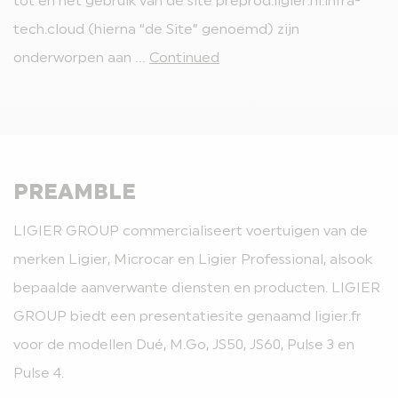
tot en het gebruik van de site preprod.ligier.nl.infra-
tech.cloud (hierna “de Site” genoemd) zijn
DE L7-BROMMOBIEL
onderworpen aan …
Continued
VEELGESTELDE VRAGEN OVER BROMMOBIELEN
WETGEVING OMTRENT BROMMOBIEL
LIGIER GROUP
PREAMBLE
CONTACT
LIGIER GROUP commercialiseert voertuigen van de
merken Ligier, Microcar en Ligier Professional, alsook
bepaalde aanverwante diensten en producten. LIGIER
GROUP biedt een presentatiesite genaamd ligier.fr
voor de modellen Dué, M.Go, JS50, JS60, Pulse 3 en
Pulse 4.