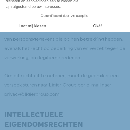
In overeenstemming met de geldende regelgeving
met betrekking tot de bescherming van
persoonsgegevens, hebben gebruikers van de website
het recht op toegang, rectificatie, port en verwijdering
van persoonsgegevens die op hen betrekking hebben,
evenals het recht op beperking van en verzet tegen de
verwerking, om legitieme redenen.
Om dit recht uit te oefenen, moet de gebruiker een
verzoek sturen naar Ligier Group per e-mail naar
privacy@ligiergroup.com.
INTELLECTUELE
EIGENDOMSRECHTEN