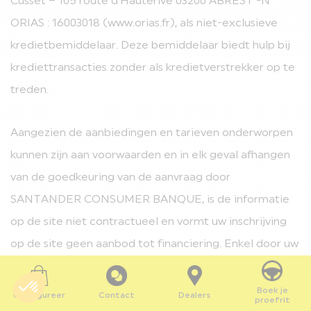
Cusset – 105 route d’Hauterive 03200 ABREST -N°
ORIAS : 16003018 (www.orias.fr), als niet-exclusieve
kredietbemiddelaar. Deze bemiddelaar biedt hulp bij
krediettransacties zonder als kredietverstrekker op te
treden.
Aangezien de aanbiedingen en tarieven onderworpen
kunnen zijn aan voorwaarden en in elk geval afhangen
van de goedkeuring van de aanvraag door
SANTANDER CONSUMER BANQUE, is de informatie
op de site niet contractueel en vormt uw inschrijving
op de site geen aanbod tot financiering. Enkel door uw
aanvaarding, via uw handtekening, van een
financieringscontract en door de verstrekking aan het
Boek je
Configureer
Contact
Dealers
proefrit