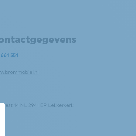
ontactgegevens
 661 551
ww.brommobiel.nl
 west 14 NL 2941 EP Lekkerkerk