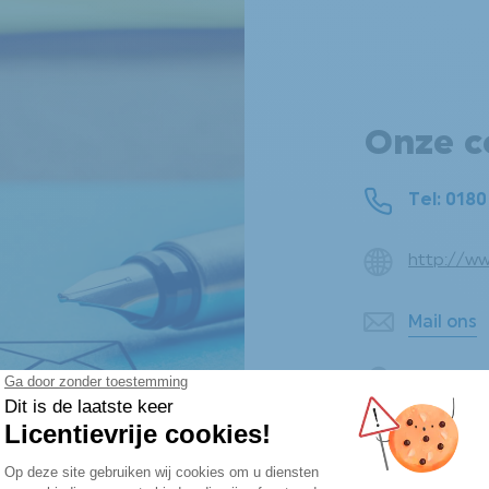
Onze c
Tel: 0180
http://w
Mail ons
Tiendweg