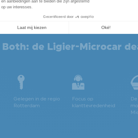
oth: de Ligier-Microcar de
Gelegen in de regio
Focus op
De
Rotterdam
klanttevredenheid
mo
Mic