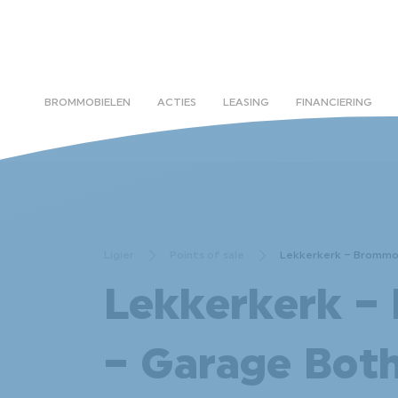
BROMMOBIELEN
ACTIES
LEASING
FINANCIERING
Ligier
Points of sale
Lekkerkerk – Brommob
Lekkerkerk –
– Garage Both