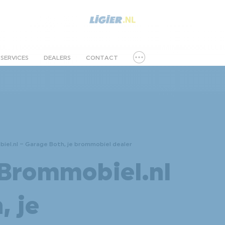
SERVICES
DEALERS
CONTACT
iel.nl – Garage Both, je brommobiel dealer
 Brommobiel.nl
, je