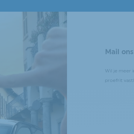
Mail ons
Wil je meer i
proefrit vas