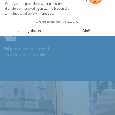
Dé brommobiel dealer
Persoonlijk advies
van de regio Utrecht
Uitgebreid assortiment
nieuwe brommobielen