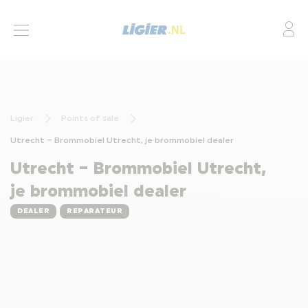
Mo
BROMMOBIELEN
ACTIES
Ligier
Points of sale
LEASING
Utrecht – Brommobiel Utrecht, je brommobiel dealer
FINANCIERING
Utrecht – Brommobiel Utrecht,
SERVICES
je brommobiel dealer
DEALER
REPARATEUR
DEALERS
CONTACT
BROMMOBIEL AANPASSINGEN