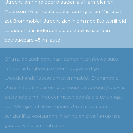
Utrecht, omringd door plaatsen als Harmelen en
Maarssen. Als officiële dealer van Ligier en Microcar,
zet Brommobiel Utrecht zich in om mobiliteitsvrijheid
te bieden aan iedereen die op zoek is naar een
betrouwbare 45 km auto.
Of u nu op zoek bent naar een splinternieuwe auto
zonder autorijbewijs of een hoogwaardige
tweedehands (occasion) brommobiel, Brommobiel
Utrecht staat klaar om u te voorzien van eerlijk advies
en begeleiding. Met een geschiedenis die teruggaat
tot 1937, geniet Brommobiel Utrecht van een
aanzienlijke voorsprong in kennis en ervaring op het
gebied van brommobielen.