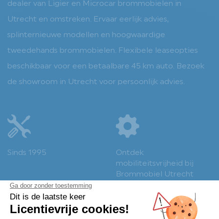
dealer van Ligier en Microcar brommobielen in
Utrecht en omstreken. Ervaar eerlijk advies,
splinternieuwe modellen en hoogwaardige
tweedehands brommobielen. Flexibele leaseopties
beschikbaar voor een betaalbare 45 km auto. Bezoek
de showroom in Utrecht voor persoonlijk advies.
Sinds 1995
Ontdek
mobiliteitsvrijheid bij
Brommobiel Utrecht