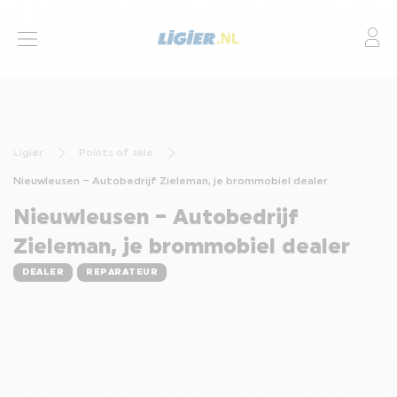
Mo
BROMMOBIELEN
ACTIES
Ligier
Points of sale
LEASING
Nieuwleusen – Autobedrijf Zieleman, je brommobiel dealer
FINANCIERING
Nieuwleusen – Autobedrijf
SERVICES
Zieleman, je brommobiel dealer
DEALER
REPARATEUR
DEALERS
CONTACT
BROMMOBIEL AANPASSINGEN