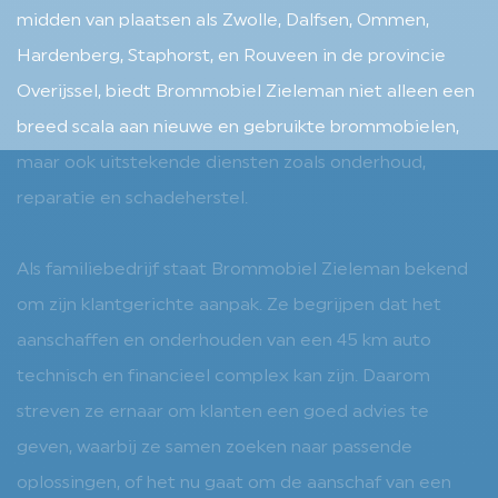
midden van plaatsen als Zwolle, Dalfsen, Ommen,
Hardenberg, Staphorst, en Rouveen in de provincie
Overijssel, biedt Brommobiel Zieleman niet alleen een
breed scala aan nieuwe en gebruikte brommobielen,
maar ook uitstekende diensten zoals onderhoud,
reparatie en schadeherstel.
Als familiebedrijf staat Brommobiel Zieleman bekend
om zijn klantgerichte aanpak. Ze begrijpen dat het
aanschaffen en onderhouden van een 45 km auto
technisch en financieel complex kan zijn. Daarom
streven ze ernaar om klanten een goed advies te
geven, waarbij ze samen zoeken naar passende
oplossingen, of het nu gaat om de aanschaf van een