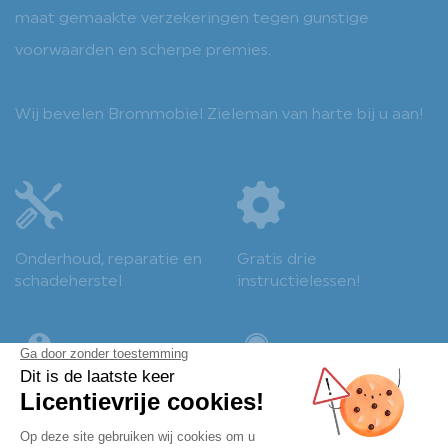
maat gemaakte verzekeringen tegen gunstige
voorwaarden en scherpe premies.
Wij bevelen Brommobiel Zieleman van harte bij u aan!
Onderhoud, reparatie en
Gratis drie
schadeherstel
instructielessen!
Dé dealer in Nieuwleusen
Persoonlijk en
professioneel